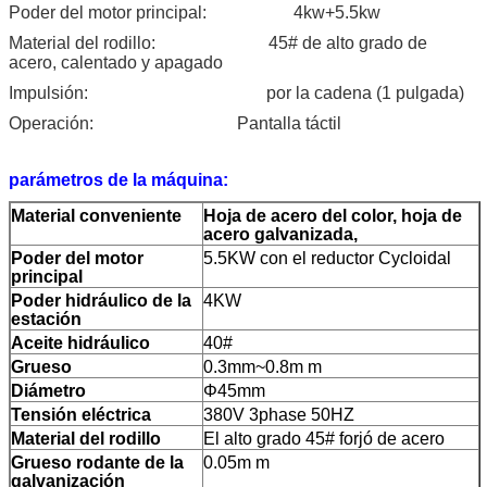
Poder del motor principal:
4kw+5.5kw
Material del rodillo:
45# de alto grado de
acero, calentado y apagado
Impulsión:
por la cadena (1 pulgada)
Operación:
Pantalla táctil
parámetros de la máquina:
Material conveniente
Hoja de acero del color, hoja de
acero galvanizada,
Poder del motor
5.5KW con el reductor Cycloidal
principal
Poder hidráulico de la
4KW
estación
Aceite hidráulico
40#
Grueso
0.3mm~0.8m m
Diámetro
Φ45mm
Tensión eléctrica
380V 3phase 50HZ
Material del rodillo
El alto grado 45# forjó de acero
Grueso rodante de la
0.05m m
galvanización