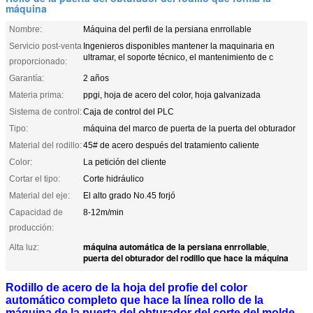
máquina
Nombre:
Máquina del perfil de la persiana enrrollable
Servicio post-venta
Ingenieros disponibles mantener la maquinaria en
ultramar, el soporte técnico, el mantenimiento de c
proporcionado:
Garantía:
2 años
Materia prima:
ppgi, hoja de acero del color, hoja galvanizada
Sistema de control:
Caja de control del PLC
Tipo:
máquina del marco de puerta de la puerta del obturador
Material del rodillo:
45# de acero después del tratamiento caliente
Color:
La petición del cliente
Cortar el tipo:
Corte hidráulico
Material del eje:
El alto grado No.45 forjó
Capacidad de
8-12m/min
producción:
máquina automática de la persiana enrrollable
Alta luz:
,
puerta del obturador del rodillo que hace la máquina
Rodillo de acero de la hoja del profie del color
automático completo que hace la línea rollo de la
máquina de la puerta del obturador del corte del molde