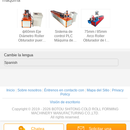
tomático
ф60mm Eje
Sistema de
75mm / 85mm
Material
o de la
Diámetro Roller
control PLC
Arco Roller
constru
el garaje
Obturador puerta
Máquina de
Obturador de la
Máquin
rma la
Rol Formar
moldeado de
puerta de la
moldeado 
uina
máquina Guía
puertas de
máquina de
hidráulica
persianas de
formación de
Cambie la lengua
Columna de corte
rodillo Producción
rodillos para el
Mod
rápida y precisa
proceso de
Spanish
5.6*1.2*1.5m
fabricación del
marco de la
puerta
Inicio
|
Sobre nosotros
|
Éntrenos en contacto con
|
Mapa del Sitio
|
Privacy
Policy
Visión de escritorio
Copyright © 2019 - 2026 BOTOU SHITONG COLD ROLL FORMING
MACHINERY MANUFACTURING CO.,LTD.
All rights reserved.
Chatea
Solicitar una